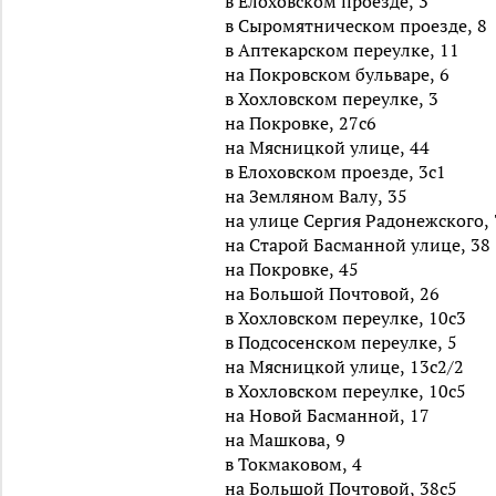
в Елоховском проезде, 3
в Сыромятническом проезде, 8
в Аптекарском переулке, 11
на Покровском бульваре, 6
в Хохловском переулке, 3
на Покровке, 27с6
на Мясницкой улице, 44
в Елоховском проезде, 3с1
на Земляном Валу, 35
на улице Сергия Радонежского, 
на Старой Басманной улице, 38
на Покровке, 45
на Большой Почтовой, 26
в Хохловском переулке, 10с3
в Подсосенском переулке, 5
на Мясницкой улице, 13с2/2
в Хохловском переулке, 10с5
на Новой Басманной, 17
на Машкова, 9
в Токмаковом, 4
на Большой Почтовой, 38с5