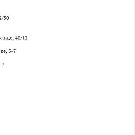
2/50
улице, 40/12
ке, 5-7
 7