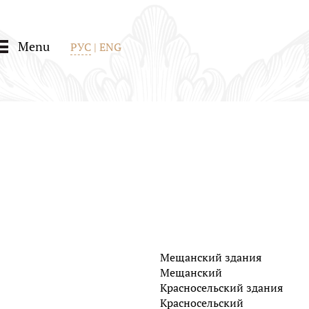
Menu
РУС
|
ENG
Мещанский здания
Мещанский
Красносельский здания
Красносельский