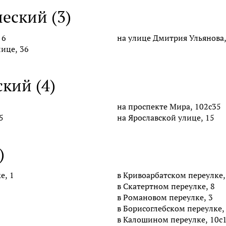
еский (3)
 6
на улице Дмитрия Ульянова,
ице, 36
кий (4)
на проспекте Мира, 102с35
5
на Ярославской улице, 15
)
е, 1
в Кривоарбатском переулке,
в Скатертном переулке, 8
в Романовом переулке, 3
в Борисоглебском переулке,
в Калошином переулке, 10с