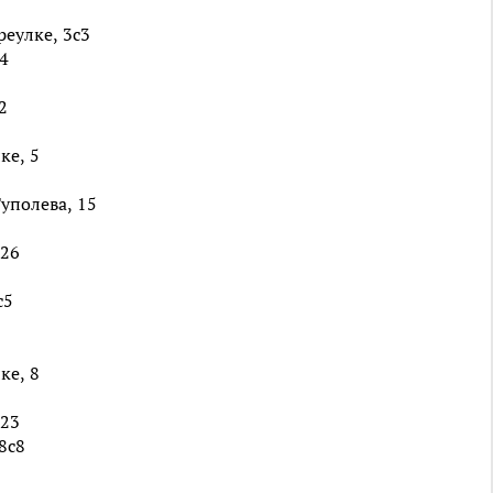
еулке, 3с3
4
2
ке, 5
уполева, 15
 26
с5
ке, 8
/23
8с8