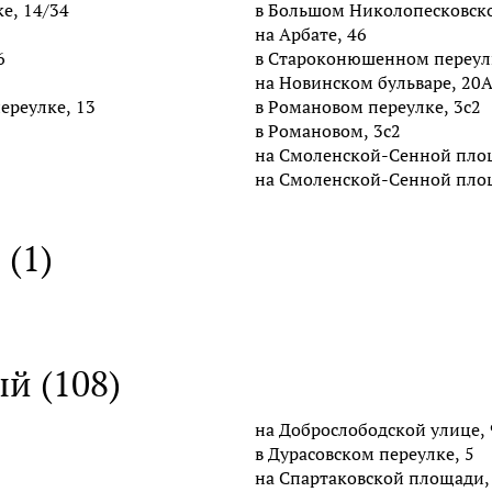
е, 14/34
в Большом Николопесковско
на Арбате, 46
6
в Староконюшенном переулк
на Новинском бульваре, 20
ереулке, 13
в Романовом переулке, 3с2
в Романовом, 3с2
на Смоленской-Сенной пло
на Смоленской-Сенной пло
(1)
й (108)
на Доброслободской улице, 
в Дурасовском переулке, 5
на Спартаковской площади,