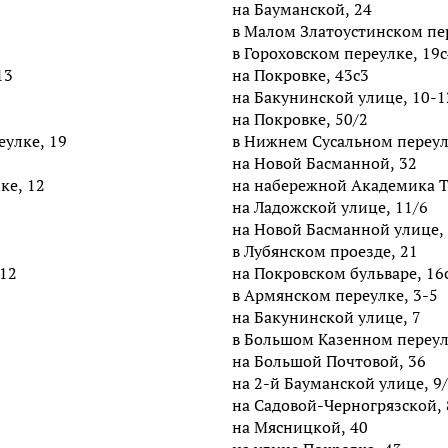
на Бауманской, 24
в Малом Златоустинском пер
в Гороховском переулке, 19с
13
на Покровке, 43с3
на Бакунинской улице, 10-1
на Покровке, 50/2
улке, 19
в Нижнем Сусальном переул
на Новой Басманной, 32
ке, 12
на набережной Академика Т
на Ладожской улице, 11/6
на Новой Басманной улице,
в Лубянском проезде, 21
 12
на Покровском бульваре, 16
в Армянском переулке, 3-5
на Бакунинской улице, 7
в Большом Казенном переул
на Большой Почтовой, 36
на 2-й Бауманской улице, 9
на Садовой-Черногрязской, 
на Мясницкой, 40