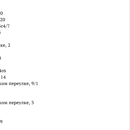
20
 20
3с4/7
3
ке, 2
4
5
4с6
 14
ом переулке, 9/1
ом переулке, 3
 9