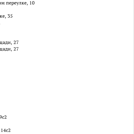
м переулке, 10
е, 35
А
щади, 27
щади, 27
9с2
 14с2