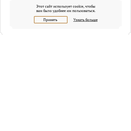
Этот сайт использует cookie, чтобы
вам было удобнее им пользоваться.
Принять
Узнать больше
+7 (495) 320-95-45
Request a call
Headquarters of Whitewill:
Moscow, Presnenskaya naberezhnaya, 6/2, Empire Tower, office
4315
info@osobnyaki.com
Sellers and owners
Agents and realtors
Project Experts
Blog
Sitemap
Privacy policy