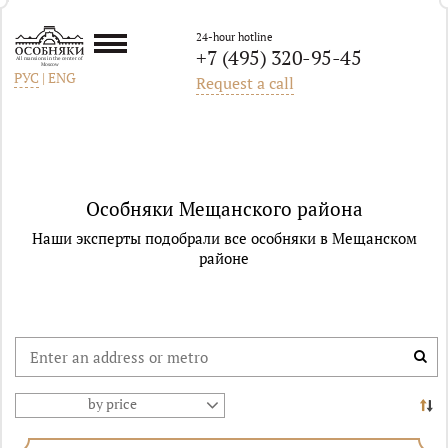
24-hour hotline
+7 (495) 320-95-45
All mansions in the center of
Moscow
РУС
|
ENG
Request a call
Особняки Мещанского района
Наши эксперты подобрали все особняки в Мещанском
районе
by price