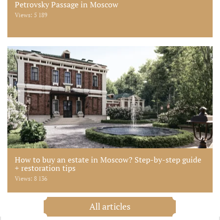
Petrovsky Passage in Moscow
Views: 5 189
How to buy an estate in Moscow? Step-by-step guide
+ restoration tips
Views: 8 136
All articles