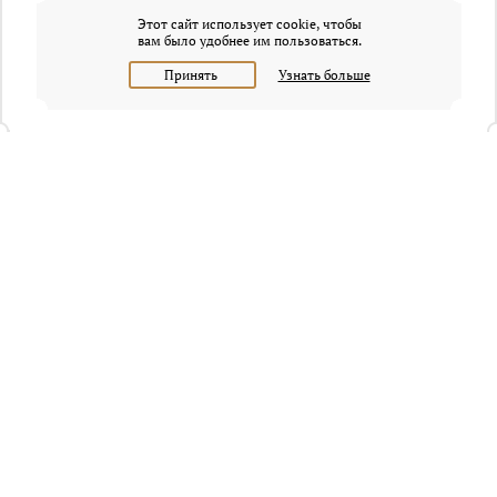
Этот сайт использует cookie, чтобы
вам было удобнее им пользоваться.
Принять
Узнать больше
+7 (495) 320-95-45
Request a call
Headquarters of Whitewill:
Moscow, Presnenskaya naberezhnaya, 6/2, Empire Tower, office
4315
info@osobnyaki.com
Sellers and owners
Agents and realtors
Project Experts
Blog
Sitemap
Privacy policy