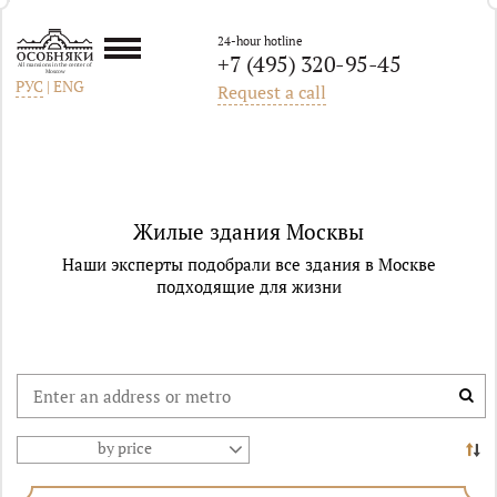
24-hour hotline
+7 (495) 320-95-45
All mansions in the center of
Moscow
РУС
|
ENG
Request a call
Жилые здания Москвы
Наши эксперты подобрали все здания в Москве
подходящие для жизни
by price