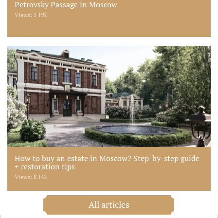
Petrovsky Passage in Moscow
Views: 5 192
How to buy an estate in Moscow? Step-by-step guide
+ restoration tips
Views: 8 143
All articles