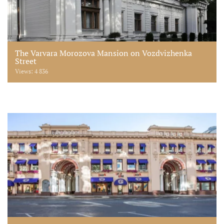
The Varvara Morozova Mansion on Vozdvizhenka
Street
Views: 4 836