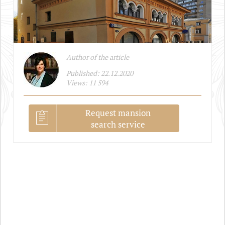
Author of the article
Published: 22.12.2020
Views: 11 594
Request mansion
search service