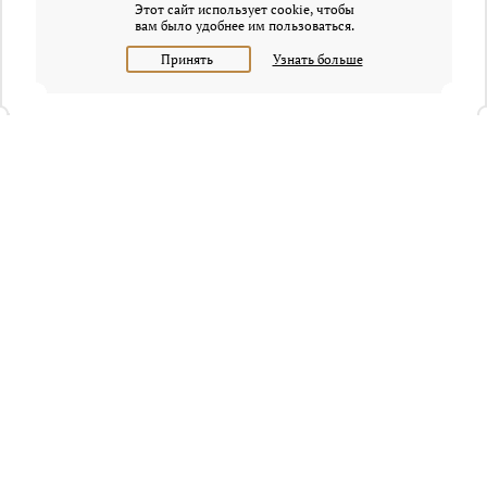
Этот сайт использует cookie, чтобы
вам было удобнее им пользоваться.
Принять
Узнать больше
+7 (495) 320-95-45
Request a call
Headquarters of Whitewill:
Moscow, Presnenskaya naberezhnaya, 6/2, Empire Tower, office
4315
info@osobnyaki.com
Sellers and owners
Agents and realtors
Project Experts
Blog
Sitemap
Privacy policy