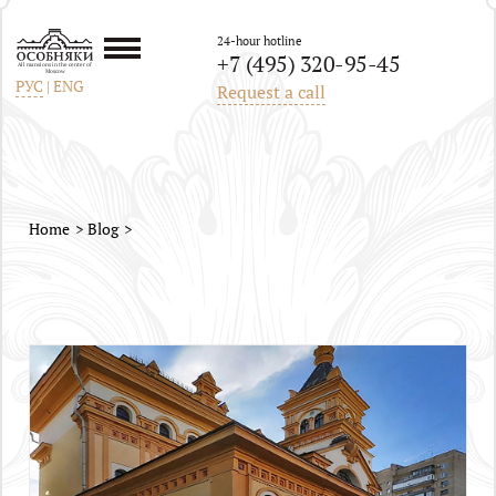
24-hour hotline
+7 (495) 320-95-45
All mansions in the center of
Moscow
РУС
|
ENG
Request a call
Home
Blog