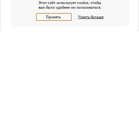
Этот сайт использует cookie, чтобы
вам было удобнее им пользоваться.
Принять
Узнать больше
+7 (495) 320-95-45
Request a call
Headquarters of Whitewill:
Moscow, Presnenskaya naberezhnaya, 6/2, Empire Tower, office
4315
info@osobnyaki.com
Sellers and owners
Agents and realtors
Project Experts
Blog
Sitemap
Privacy policy