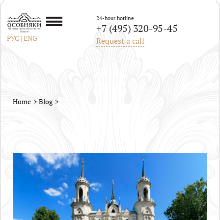
24-hour hotline
+7 (495) 320-95-45
All mansions in the center of
Moscow
РУС
|
ENG
Request a call
Home
Blog