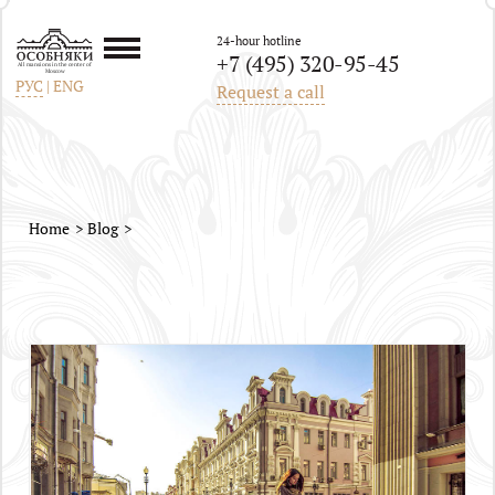
24-hour hotline
+7 (495) 320-95-45
All mansions in the center of
Moscow
РУС
|
ENG
Request a call
Home
Blog