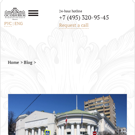
24-hour hotline
+7 (495) 320-95-45
All mansions in the center of
Moscow
РУС
|
ENG
Request a call
Home
Blog