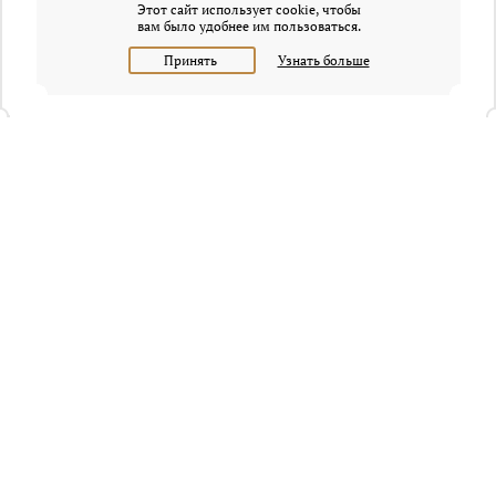
Этот сайт использует cookie, чтобы
вам было удобнее им пользоваться.
Принять
Узнать больше
+7 (495) 320-95-45
Request a call
Headquarters of Whitewill:
Moscow, Presnenskaya naberezhnaya, 6/2, Empire Tower, office
4315
info@osobnyaki.com
Sellers and owners
Agents and realtors
Project Experts
Blog
Sitemap
Privacy policy