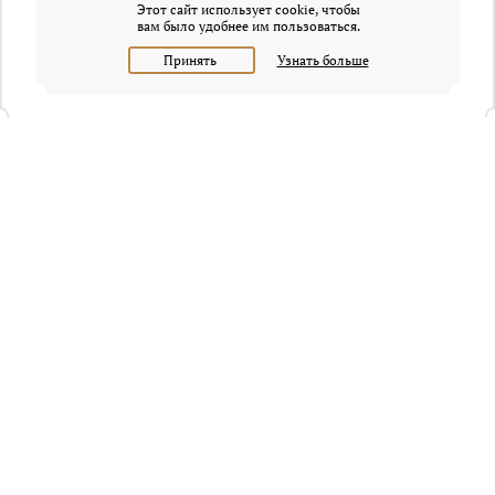
Этот сайт использует cookie, чтобы
вам было удобнее им пользоваться.
Принять
Узнать больше
+7 (495) 320-95-45
Request a call
Headquarters of Whitewill:
Moscow, Presnenskaya naberezhnaya, 6/2, Empire Tower, office
4315
info@osobnyaki.com
Sellers and owners
Agents and realtors
Project Experts
Blog
Sitemap
Privacy policy