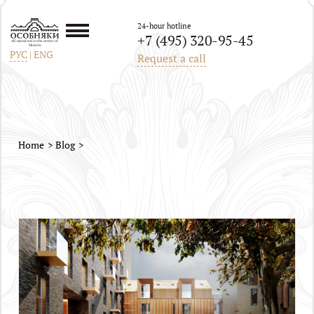
24-hour hotline
+7 (495) 320-95-45
All mansions in the center of
Moscow
РУС
|
ENG
Request a call
Home
Blog