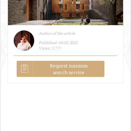
Author of the article
Published: 04.02.2022
Views: 5 777
Request mansion
search service